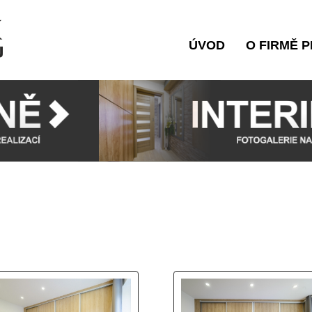
ÚVOD
O FIRMĚ P