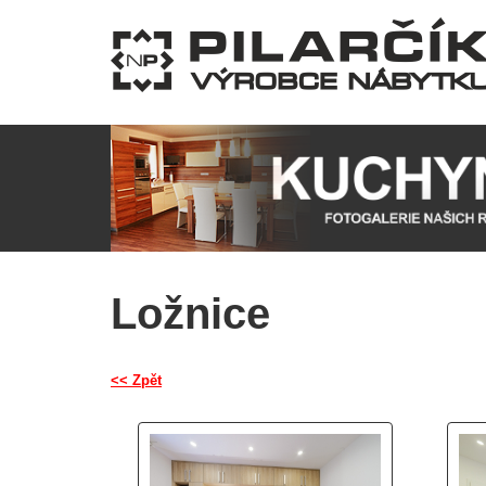
Ložnice
<< Zpět