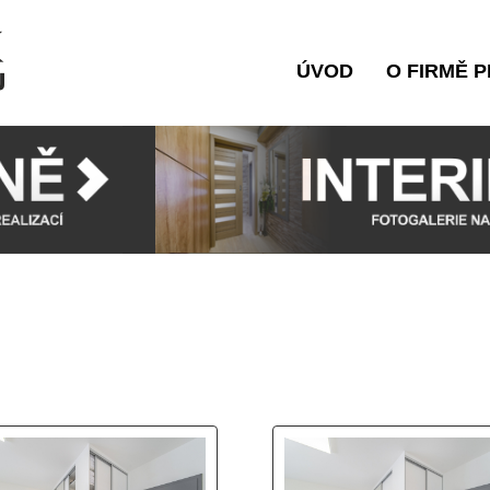
ÚVOD
O FIRMĚ P