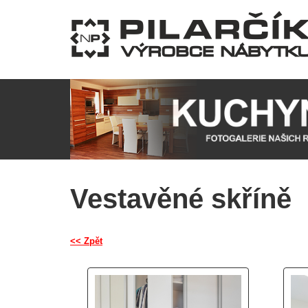
Vestavěné skříně
<< Zpět